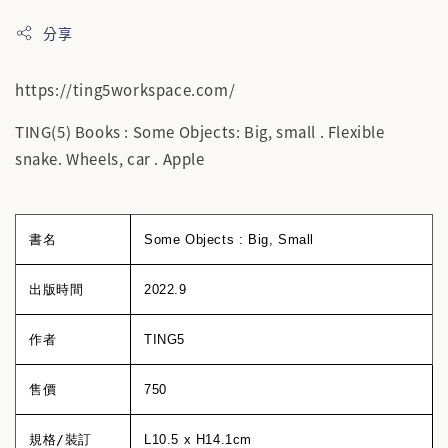
分享
https://ting5workspace.com/
TING(5) Books : Some Objects: Big, small . Flexible
snake. Wheels, car . Apple
書名
Some Objects : Big, Small
出版時間
2022.9
作者
TING5
售價
750
規格/裝訂
L10.5 x H14.1cm