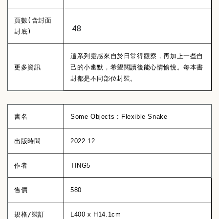
頁數(含封面
48
封底)
這系列靈感來自於日常得觀察，再加上一些自
更多資訊
己的小幽默，希望閱讀後能心情愉悅。每本書
封都是不同部位封裝。
書名
Some Objects : Flexible Snake
出版時間
2022.12
作者
TING5
售價
580
規格/裝訂
L400 x H14.1cm