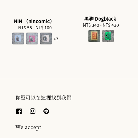
黑狗 Dogblack
NIN （nincomic）
NT$ 340
-
Regular
NT$ 430
NT$ 58
-
NT$ 100
Regular
price
price
+7
你還可以在這裡找到我們
We accept