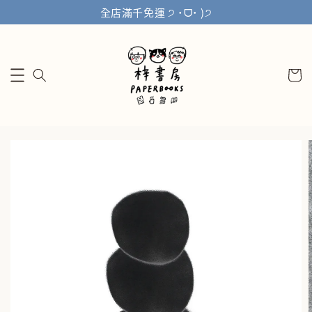
全店滿千免運 ੭ ˙ᗜ˙ )੭