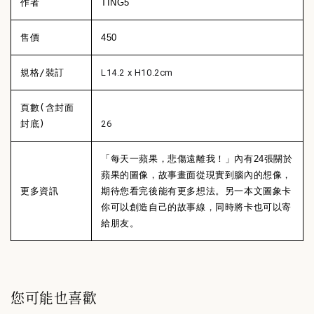
作者
TING5
售價
450
規格/裝訂
L14.2 x H10.2cm
頁數(含封面
封底)
26
「每天一蘋果，悲傷遠離我！」內有24張關於
蘋果的圖像，故事畫面從現實到腦內的想像，
更多資訊
期待您看完後能有更多想法。另一本文圖象卡
你可以創造自己的故事線，同時將卡也可以寄
給朋友。
您可能也喜歡