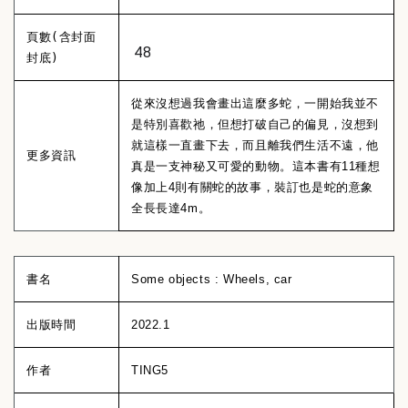
頁數(含封面
48
封底)
從來沒想過我會畫出這麼多蛇，一開始我並不
是特別喜歡祂，但想打破自己的偏見，沒想到
就這樣一直畫下去，而且離我們生活不遠，他
更多資訊
真是一支神秘又可愛的動物。這本書有11種想
像加上4則有關蛇的故事，裝訂也是蛇的意象
全長長達4m。
書名
Some objects : Wheels, car
出版時間
2022.1
作者
TING5