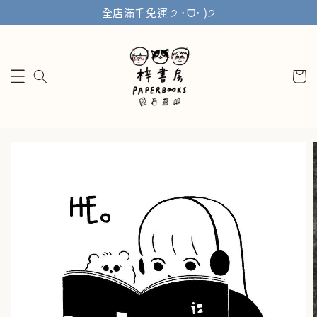
全店滿千免運 ੭ ˙ᗜ˙ )੭