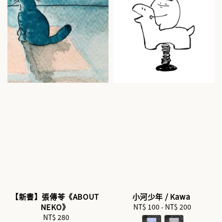
【新書】張傳苓《ABOUT
小河少年 / Kawa
NEKO》
NT$ 100
-
Regular
NT$ 200
NT$ 280
Regular
price