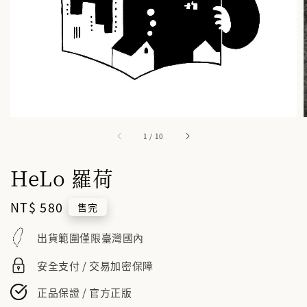
1
/
10
HeLo 羅荷
Regular
NT$ 580
售完
price
出貨範圍僅限臺灣國內
安全支付 / 交易加密保障
正品保證 / 官方正版