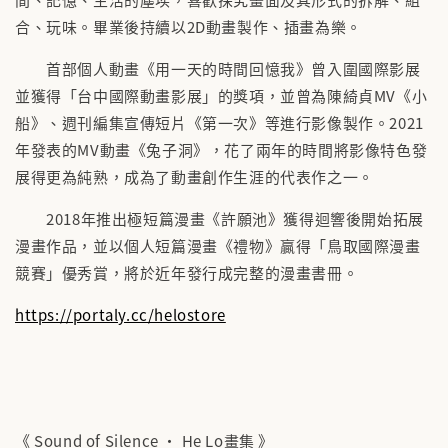
合、玩味。畢業後持續以2D動畫製作、插畫為樂。
首部個人動畫《用一天的時間回憶我》曾入圍國際影展
並獲得「台中國際動畫影展」的獎項，並曾為陳綺貞MV《小
船》、週刊編集宣傳短片《第一次》等進行影像製作。2021
年發表的MV動畫《兔子洞》，花了兩年的時間將影像特色發
展得更為純熟，成為了動畫創作生涯的代表作之一。
2018年推出極短篇漫畫《許願池》獲得迴響後開始拓展
漫畫作品，並以個人短篇漫畫《禮物》贏得「鳥取國際漫畫
競賽」優秀賞，將於近年發行成完整的漫畫書冊。
https://portaly.cc/helostore
《 Sound of Silence • He Lo畫集 》