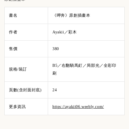
書名
《呷奔》原創插畫本
作者
Ayakii／彩木
售價
380
B5／右翻騎馬釘／局部光／全彩印
規格/裝訂
刷
頁數(含封面封底)
24
更多資訊
https://ayakii06.weebly.com/