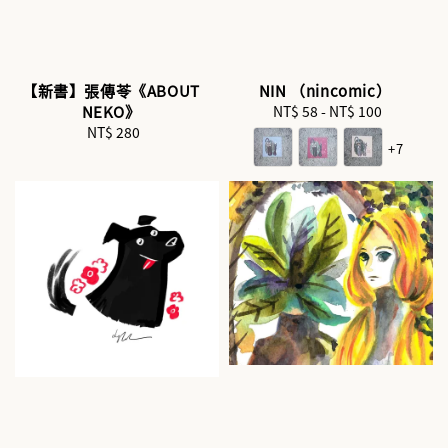
【新書】張傳苓《ABOUT
NIN （nincomic）
NEKO》
NT$ 58
-
NT$ 100
Regular
NT$ 280
Regular
price
+7
price