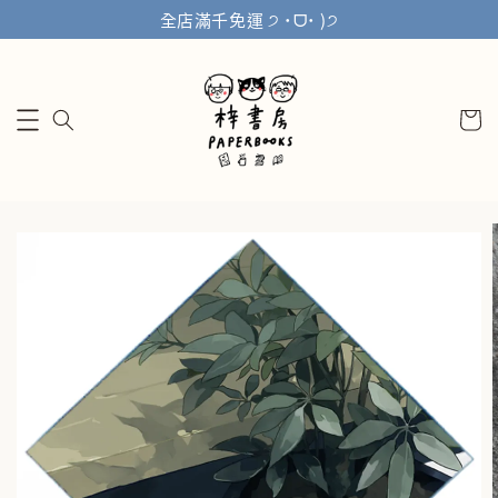
全店滿千免運 ੭ ˙ᗜ˙ )੭