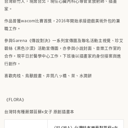
台灣新竹人，現居台北，現任心臟內科心導管室放射師、插畫
家。
作品曾獲wacom比賽首獎，2016年開始承接遊戲美術外包的兼
職工作。
參與Garena《傳說對決》一系列宣傳圖及聯名活動主視覺、珍艾
碧絲《黑色沙漠》活動宣傳圖，亦參與小說封面、音樂工作室的
合作。現平日於醫學中心工作，下班後以插畫家的身份接案與進
行創作。
喜歡肉桂、鳥獸戲畫、井筒八ッ橋、茶、水潤餅
《FLORA》
台灣特有種蕨類苔蘚x女子 原創插畫本
《FLORA》台灣特有種蕨類苔蘚x女