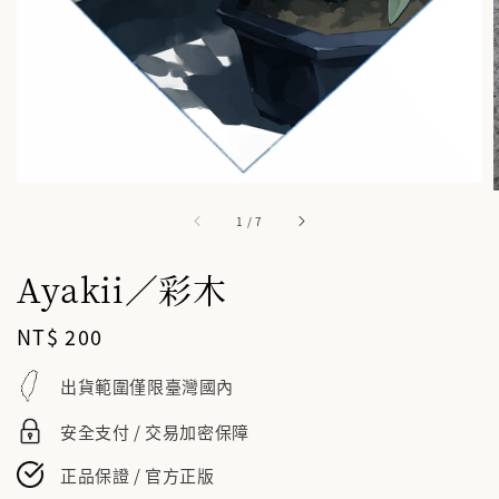
1
/
7
Ayakii／彩木
Regular
NT$ 200
price
出貨範圍僅限臺灣國內
安全支付 / 交易加密保障
正品保證 / 官方正版