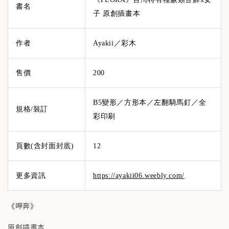
書名
子 原創插畫本
作者
Ayakii／彩木
售價
200
B5變形／方形本／左翻騎馬釘／全
規格/裝訂
彩印刷
頁數(含封面封底)
12
更多資訊
https://ayakii06.weebly.com/
《呷奔》
原創插畫本