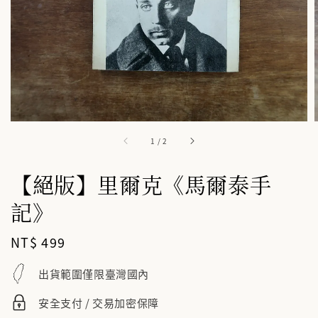
1
/
2
【絕版】里爾克《馬爾泰手
記》
Regular
NT$ 499
price
出貨範圍僅限臺灣國內
安全支付 / 交易加密保障