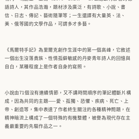
語詩人，其作品浩瀚，題材涉及廣泛，有詩歌、小說、書
信、日志、傳記、藝術隨筆等；一生還譯有大量英、法、
美、俄等國的文學作品，可謂多才多藝。
《馬爾特手記》為里爾克創作生涯中的第一個高峰，它敘述
一個出生沒落貴族、性情孤僻敏感的丹麥青年詩人的回憶與
自白，某種程度上是作者自身的寫照。
小說由71個沒有連續情節，又不講時間順序的筆記體斷片構
成，因為共同的主題——愛、孤獨、恐懼、疾病、死亡、上
帝、創造等，集中表達了作者終生關注的各種精神問題，在
精神暗流上構成了一個特殊的有機整體，被譽為現代存在主
義最重要的先驅作品之一。