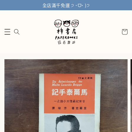
全店滿千免運 ੭ ˙ᗜ˙ )੭