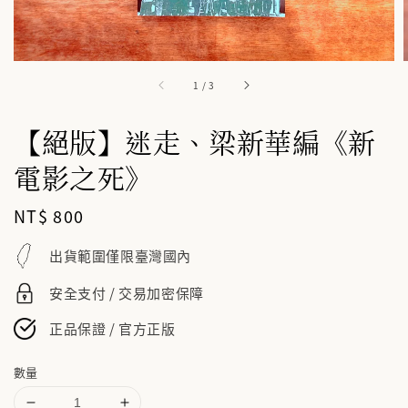
1
/
3
【絕版】迷走、梁新華編《新
電影之死》
Regular
NT$ 800
price
出貨範圍僅限臺灣國內
安全支付 / 交易加密保障
正品保證 / 官方正版
數量