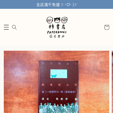
全店滿千免運 ੭ ˙ᗜ˙ )੭