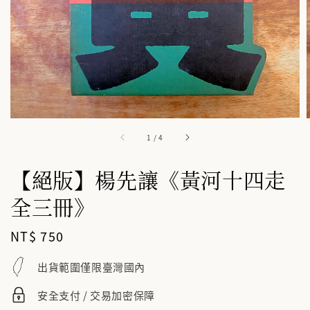
1
/
4
【絕版】楊先讓《黃河十四走
全三冊》
Regular
NT$ 750
price
出貨範圍僅限臺灣國內
安全支付 / 交易加密保障