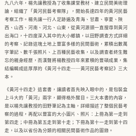
九八六年，楊先讓教授為了收集課堂教材、建立民間美術理
論，組織了「黃河民藝考察隊」，開始長達四年的黃河民藝
考察工作。楊先讓一行人足跡遍及青海、甘肅、寧夏、陜
西、山西、河南、河北、山東，從黃河源頭一直搜尋到黃河
出海口，十四度深入其中的大小鄉鎮，以田野調查方式詳細
的考察、記錄這塊土地上豐富多樣的民間藝術，累積出數萬
字筆記、數千張照片、上百種民藝收集，以及調查者終生難
忘的親身經歷，而漢聲將楊教授四年來累積的豐碩成果，集
結編輯成這厚厚的《黃河十四走──黃河民藝考察記》三大
本。
《黃河十四走》這套書，讓讀者首先映入眼中的，是包裝盒
上斗大的「黃河」兩字，顯得格外醒目。三大本書的內容，
是以楊先讓教授的田野筆記為主軸，詳細描述了整個民藝考
察的過程，再配以豐富的大小圖片、照片：上冊為第一走到
第四走；中冊為第五走到第十走；下冊為第十一走到第十四
走，以及以省份為分類的相關民間藝術作品的圖錄。