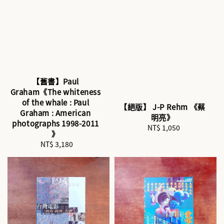
【舊書】Paul
Graham《The whiteness
of the whale : Paul
【絕版】 J-P Rehm 《蔡
Graham : American
明亮》
photographs 1998-2011
NT$ 1,050
Regular
》
price
NT$ 3,180
Regular
price