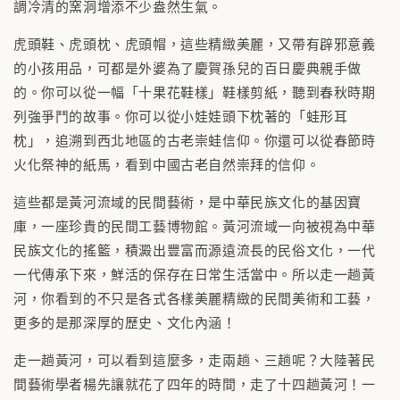
調冷清的窯洞增添不少盎然生氣。
虎頭鞋、虎頭枕、虎頭帽，這些精緻美麗，又帶有辟邪意義
的小孩用品，可都是外婆為了慶賀孫兒的百日慶典親手做
的。你可以從一幅「十果花鞋樣」鞋樣剪紙，聽到春秋時期
列強爭鬥的故事。你可以從小娃娃頭下枕著的「蛙形耳
枕」，追溯到西北地區的古老崇蛙信仰。你還可以從春節時
火化祭神的紙馬，看到中國古老自然崇拜的信仰。
這些都是黃河流域的民間藝術，是中華民族文化的基因寶
庫，一座珍貴的民間工藝博物館。黃河流域一向被視為中華
民族文化的搖籃，積澱出豐富而源遠流長的民俗文化，一代
一代傳承下來，鮮活的保存在日常生活當中。所以走一趟黃
河，你看到的不只是各式各樣美麗精緻的民間美術和工藝，
更多的是那深厚的歷史、文化內涵！
走一趟黃河，可以看到這麼多，走兩趟、三趟呢？大陸著民
間藝術學者楊先讓就花了四年的時間，走了十四趟黃河！一