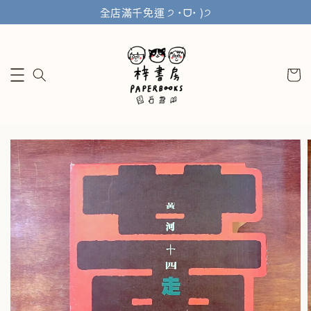
全店滿千免運 ੭ ˙ᗜ˙ )੭