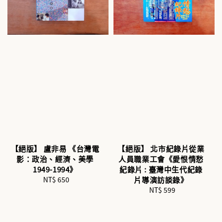
【絕版】 盧非易 《台灣電
【絕版】 北市紀錄片從業
影：政治、經濟、美學
人員職業工會《愛恨情愁
1949-1994》
紀錄片 : 臺灣中生代紀錄
NT$ 650
Regular
片導演訪談錄》
price
NT$ 599
Regular
price