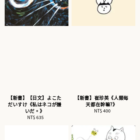
【新書】【日文】よこた
【新書】崔珍英《人類每
だいすけ《私はネコが嫌
天都在幹嘛?》
いだ。》
NT$ 400
Regular
NT$ 635
Regular
price
price