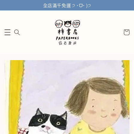
全店滿千免運 ੭ ˙ᗜ˙ )੭