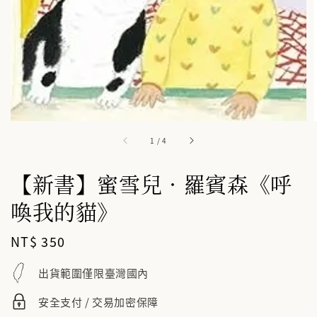
1
/
4
【新書】蜜雪兒．羅賓森《呼
喚我的貓》
Regular
NT$ 350
price
出貨範圍僅限臺灣國內
安全支付 / 交易加密保障