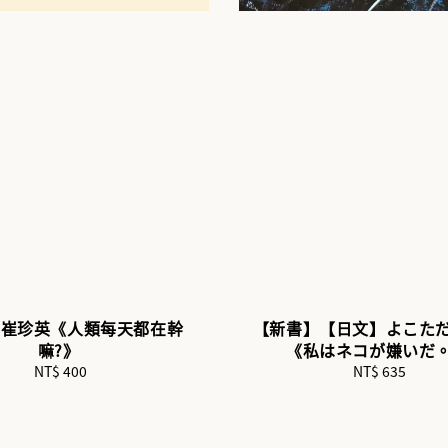
】崔珍英《人類每天都在幹
【新書】【日文】よこた
嘛?》
《私はネコが嫌いだ
NT$ 400
Regular
NT$ 635
Regular
price
price