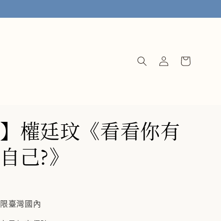
】權廷玟《看看你有
自己?》
僅限臺灣國內