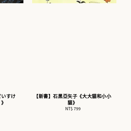
だいすけ
【新書】石黑亞矢子《大大貓和小小
。》
貓》
NT$ 799
Regular
price