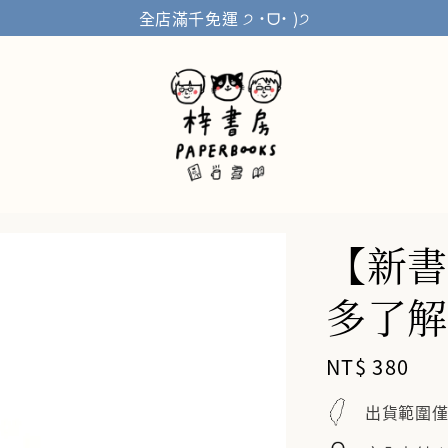
全店滿千免運 ੭ ˙ᗜ˙ )੭
【新書
多了解
Regular
NT$ 380
price
出貨範圍