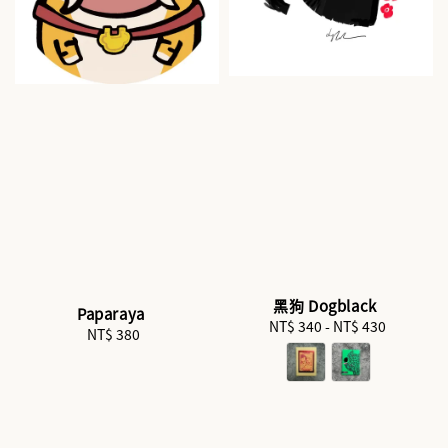
黑狗 Dogblack
Paparaya
NT$ 340
-
Regular
NT$ 430
NT$ 380
Regular
price
price