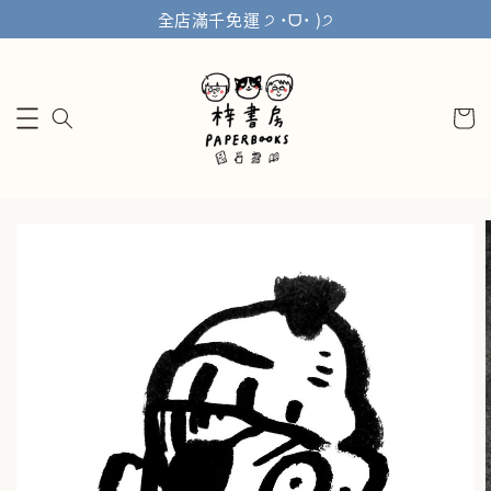
全店滿千免運 ੭ ˙ᗜ˙ )੭