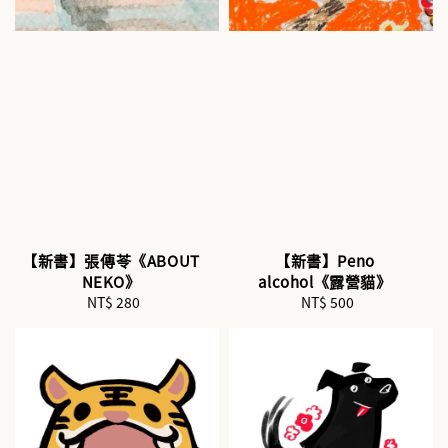
【新書】張傳苓《ABOUT
【新書】Peno
NEKO》
alcohol《露營貓》
NT$ 280
Regular
NT$ 500
Regular
price
price