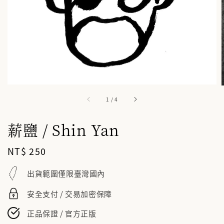
1
/
4
薪鹽 / Shin Yan
Regular
NT$ 250
price
出貨範圍僅限臺灣國內
安全支付 / 交易加密保障
正品保證 / 官方正版