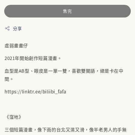
售完
分享
虛弱畫畫仔
2021年開始創作短篇漫畫。
血型是AB型、眼皮是一單一雙，喜歡雙關語，總是卡在中
間。
https://linktr.ee/biliibi_fafa
《窪地》
三個短篇漫畫，像下雨的台北又濕又滑，像半老男人的手無