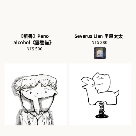
【新書】Peno
Severus Lian 里恩太太
alcohol《露營貓》
NT$ 380
Regular
NT$ 500
Regular
price
price