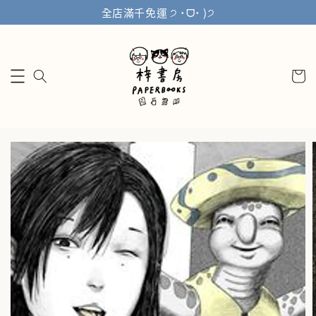
全店滿千免運 ੭ ˙ᗜ˙ )੭