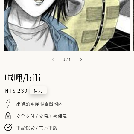
1
/
4
嗶哩/bili
Regular
NT$ 230
售完
price
出貨範圍僅限臺灣國內
安全支付 / 交易加密保障
正品保證 / 官方正版