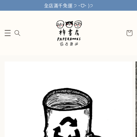
全店滿千免運 ੭ ˙ᗜ˙ )੭