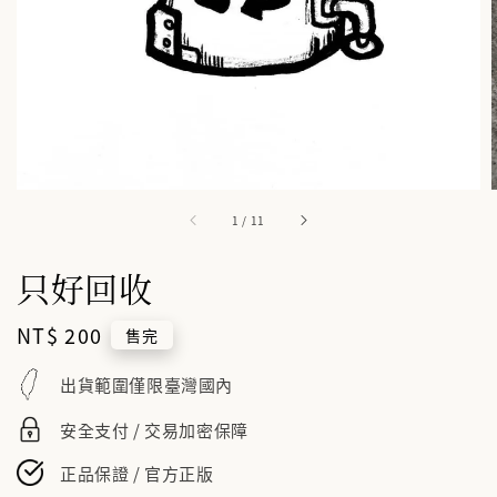
1
/
11
只好回收
Regular
NT$ 200
售完
price
出貨範圍僅限臺灣國內
安全支付 / 交易加密保障
正品保證 / 官方正版