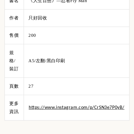
書名
《人生百態》—忍者Fly Man
作者
只好回收
售價
200
規
格/
A5/左翻/黑白印刷
裝訂
頁數
27
更多
https://www.instagram.com/p/CrSN3e7P0yB/
資訊