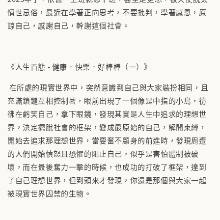
憤世忌俗，最近在學著正向思考，不要批判，學著感恩，原
諒自己，感謝自己，幹謝這個社會。
《人生百態 - 健康．快樂．好棒棒（一）》
在所處的現實世界中，突然意識到自己與大家裝扮相同，且
充滿鎖鏈互相控制著，眼前出現了一個像是中指的小島，彷
彿在虧笑自己，拿下眼鏡，發現其實是人生中追求的理想世
界，決定擺脫社會的框架，變成最原始的自己，解開束縛，
開始去追求那理想世界，當要奮不顧身的前進時，發現周遭
的人們開始憤怒且恐懼的阻止自己，似乎是害怕體制被破
壞，而在最後奮力一擊的時候，也成功的打破了框架，達到
了自己理想世界，但到頭來才發現，你還是那個與大家一起
被現實世界囚禁的生物。