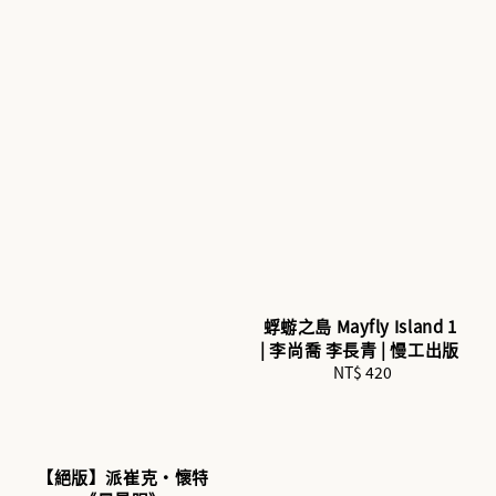
蜉蝣之島 Mayfly Island 1
| 李尚喬 李長青 | 慢工出版
NT$ 420
Regular
price
【絕版】派崔克‧懷特