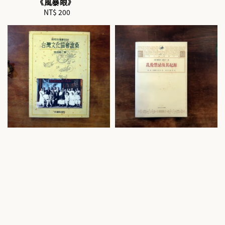
《風暴眼》
NT$ 200
Regular
price