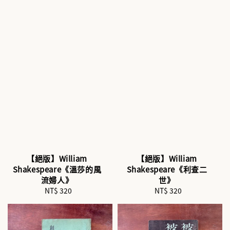
【絕版】William
【絕版】William
Shakespeare《溫莎的風
Shakespeare《利查二
流婦人》
世》
NT$ 320
Regular
NT$ 320
Regular
price
price