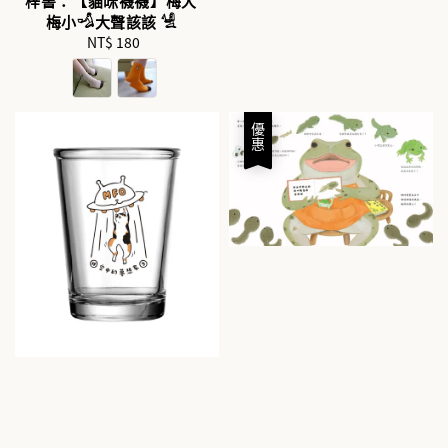
梓書：【貓咪襪襪】梅大
梅小𓁉大聲該該 𓀽
NT$ 180
Regular
price
優惠