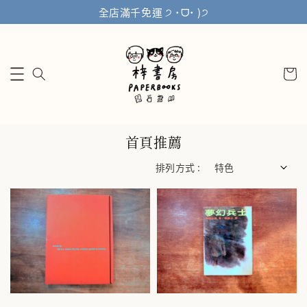
全店滿千免運 ੭ ˙ᗜ˙ )੭
首頁推薦
排列方式 :