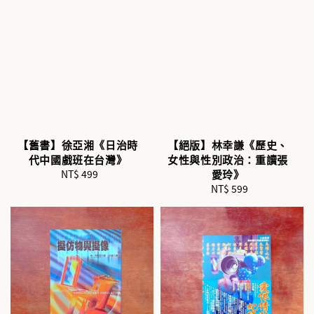
【舊書】徐亞湘《日治時
【絕版】林幸謙《歷史、
代中國戲班在台灣》
女性與性別政治：重讀張
NT$ 499
Regular
愛玲》
price
NT$ 599
Regular
price