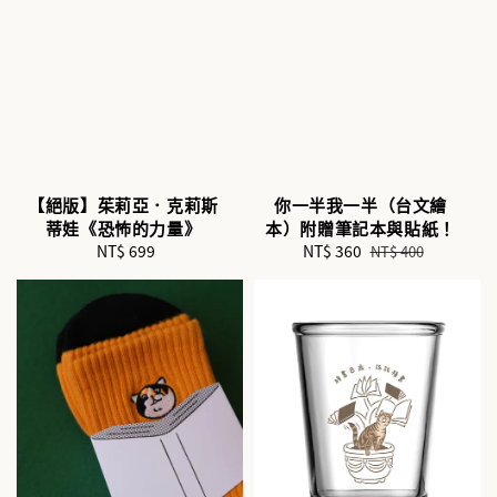
【絕版】茱莉亞．克莉斯
你一半我一半（台文繪
蒂娃《恐怖的力量》
本）附贈筆記本與貼紙！
NT$ 699
Regular
Sale
NT$ 360
Regular
NT$ 400
price
price
price