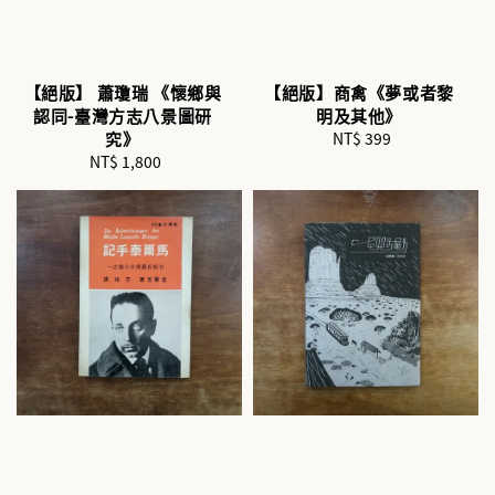
【絕版】 蕭瓊瑞 《懷鄉與
【絕版】商禽《夢或者黎
認同-臺灣方志八景圖研
明及其他》
究》
NT$ 399
Regular
NT$ 1,800
Regular
price
price