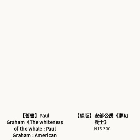
【舊書】Paul
【絕版】安部公房《夢幻
Graham《The whiteness
兵士》
of the whale : Paul
NT$ 300
Regular
Graham : American
price