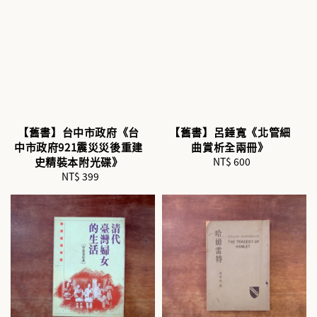
【舊書】台中市政府《台
【舊書】呂錘寬《北管細
中市政府921震災災後重建
曲賞析全兩冊》
史精裝本附光碟》
NT$ 600
Regular
NT$ 399
Regular
price
price