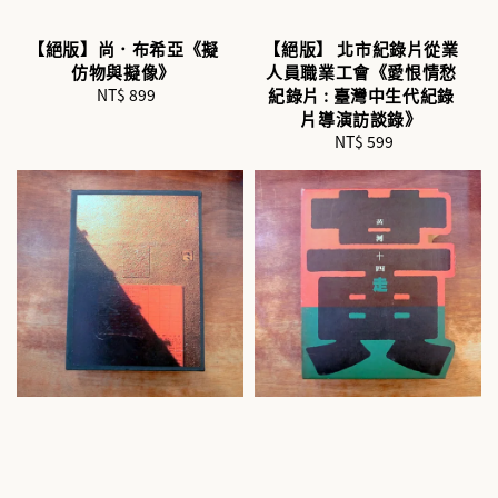
【絕版】尚．布希亞《擬
【絕版】 北市紀錄片從業
仿物與擬像》
人員職業工會《愛恨情愁
NT$ 899
Regular
紀錄片 : 臺灣中生代紀錄
price
片導演訪談錄》
NT$ 599
Regular
price