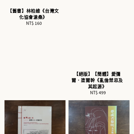
【舊書】林柏維《台灣文
化協會滄桑》
NT$ 160
Regular
price
【絕版】【簡體】愛彌
爾．塗爾幹《亂倫禁忌及
其起源》
NT$ 499
Regular
price